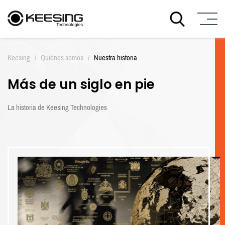
I
r
Keesing
/
Quiénes somos
/
Nuestra historia
a
l
Más de un siglo en pie
c
o
n
La historia de Keesing Technologies
t
e
n
i
d
o