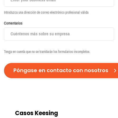
Introduzca una dirección de correo electrónico profesional válida
Comentarios
C
A
Tenga en cuenta que no se tramitarán los formularios incompletos.
P
T
C
H
A
Casos Keesing