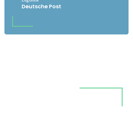
Deutsche Post
Póngase al día con Keesing
Blogs