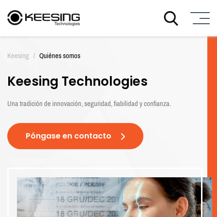
I
r
Keesing
/
Quiénes somos
a
l
Keesing Technologies
c
o
n
Una tradición de innovación, seguridad, fiabilidad y confianza.
t
e
n
Póngase en contacto
i
d
o