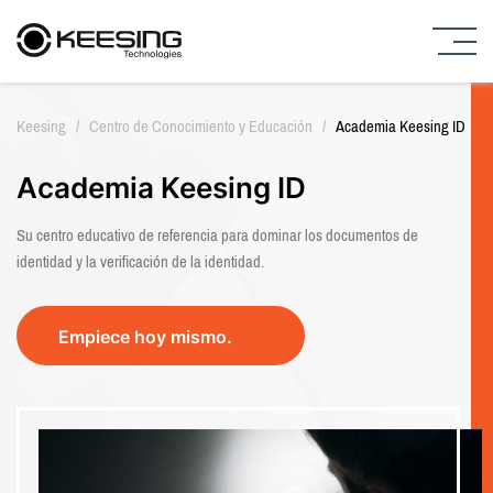
I
r
Keesing
/
Centro de Conocimiento y Educación
/
Academia Keesing ID
a
l
c
Academia Keesing ID
o
n
Su centro educativo de referencia para dominar los documentos de
t
identidad y la verificación de la identidad.
e
n
i
Empiece hoy mismo.
d
o