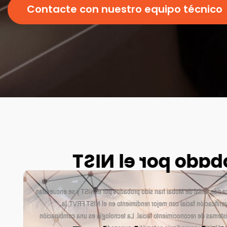
Contacte con nuestro equipo técnico
Probado por el N
Los algoritmos de verificación facial de Mobai han sido probados por
entre los algoritmos de verificación facial con mejor rendimi
referencia mundial de sistemas de reconocimiento facial. La tecnol