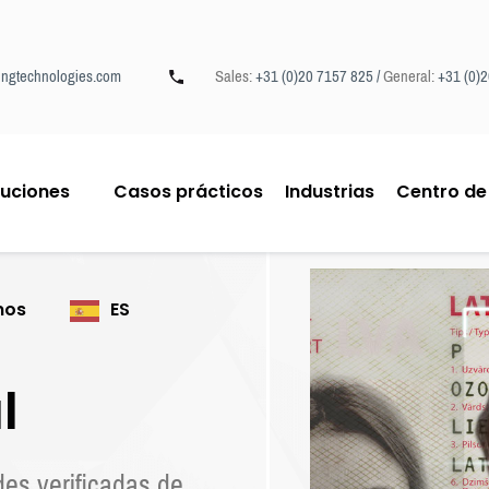
ngtechnologies.com
Sales:
+31 (0)20 7157 825 /
General:
+31 (0)
luciones
Casos prácticos
Industrias
Centro de
mos
ES
l
des verificadas de