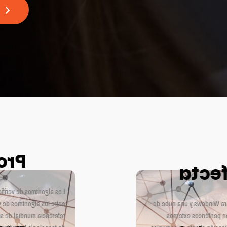
IST
Inte
 el NIST y se encuentran
ento en el NIST FRVT, la
Mobai Face Verification co
ogía es una combinación
servicios Mobai. La a