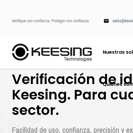
Verifique con confianza. Proteger con confianza.
sales@keesi
I
Nuestras so
r
Keesing
/
Industrias
a
l
Verificación de i
c
o
Quiénes so
n
Keesing. Para cu
t
e
sector.
n
i
d
o
Facilidad de uso, confianza, precisión y e