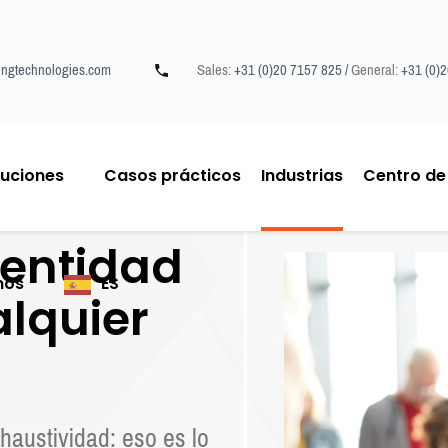
ngtechnologies.com
Sales:
+31 (0)20 7157 825 /
General:
+31 (0)
luciones
Casos prácticos
Industrias
Centro de
dentidad
mos
ES
alquier
xhaustividad: eso es lo