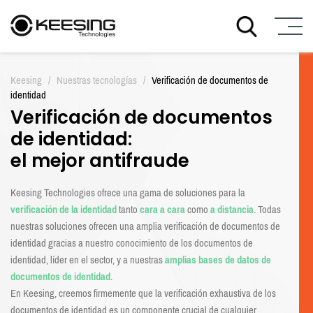
I
r
Keesing
/
Nuestras tecnologías
/
Verificación de documentos de
a
identidad
l
Verificación de documentos
c
o
de identidad:
n
el mejor antifraude
t
e
n
Keesing Technologies ofrece una gama de soluciones para la
i
verificación de la identidad
tanto
cara a cara
como
a distancia
. Todas
d
nuestras soluciones ofrecen una amplia verificación de documentos de
o
identidad gracias a nuestro conocimiento de los documentos de
identidad, líder en el sector, y a nuestras
amplias bases de datos de
documentos de identidad
.
En Keesing, creemos firmemente que la verificación exhaustiva de los
documentos de identidad es un componente crucial de cualquier