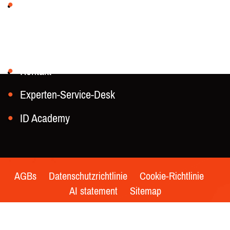
Die Geschichte unserer Firma
Kontakt aufnehmen
Kontakt
Experten-Service-Desk
ID Academy
AGBs
Datenschutzrichtlinie
Cookie-Richtlinie
AI statement
Sitemap
© 2021 - Keesing Technologies | Alle Rechte vorbehalten
| Made by
Whello