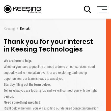
Z
u
Keesing
/
Kontakt
m
I
Thank you for your interest
n
h
in Keesing Technologies
a
l
We are here to help.
t
Whether you have a question or need a demo on our services, need
support, want to meet at an event, or are exploring partnership
opportunities, our team is ready to assist you.
Start by filling out the form below.
Tell us what you are looking for, and we will connect you with the right
person.
Need something specific?
Right below the form, you will also find our detailed contact information