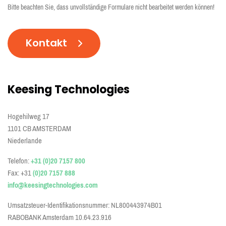
A
Bitte beachten Sie, dass unvollständige Formulare nicht bearbeitet werden können!
P
T
C
H
A
Keesing Technologies
Hogehilweg 17
1101 CB AMSTERDAM
Niederlande
Telefon:
+31 (0)20 7157 800
Fax: +31
(0)20 7157 888
info@keesingtechnologies.com
Umsatzsteuer-Identifikationsnummer: NL800443974B01
RABOBANK Amsterdam 10.64.23.916