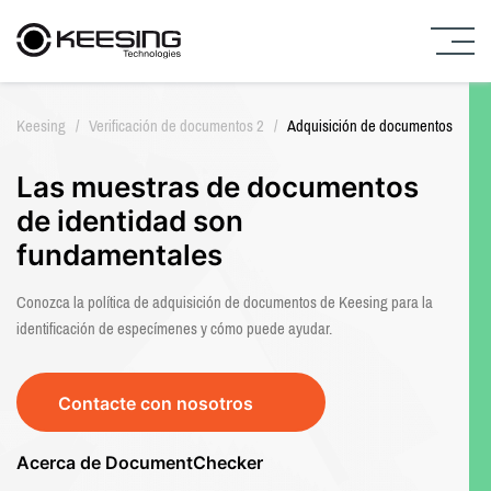
I
r
Keesing
/
Verificación de documentos 2
/
Adquisición de documentos
a
l
c
Las muestras de documentos
o
de identidad son
n
t
fundamentales
e
n
Conozca la política de adquisición de documentos de Keesing para la
i
identificación de especímenes y cómo puede ayudar.
d
o
Contacte con nosotros
Acerca de DocumentChecker