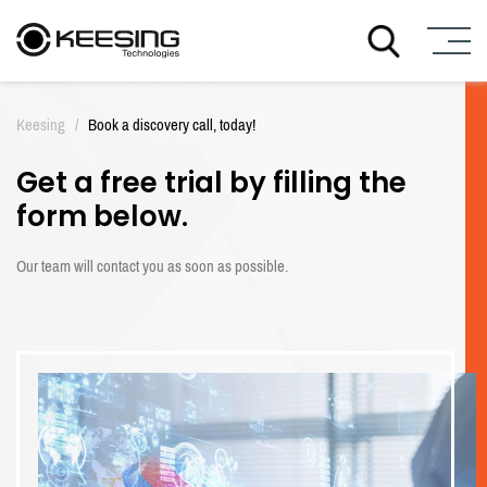
Z
u
Keesing
/
Book a discovery call, today!
m
I
Get a free trial by filling the
n
h
form below.
a
l
Our team will contact you as soon as possible.
t